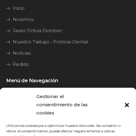
Inicio
Nosotros
Javier Ortolá Dinnbier
Nuestro Trabajo - Prótesis Dental
Noticias
Pedido
Menú de Navegación
Y·Guide
Gestionar el
Y·Splint
consentimiento de las
cookies
Y·Bridge
Utilizamos cookies para optimizar nuestro sitio web. No consentir o
Y•Brid
retirar el consentimiento, puede afectar negativamente a ciertas