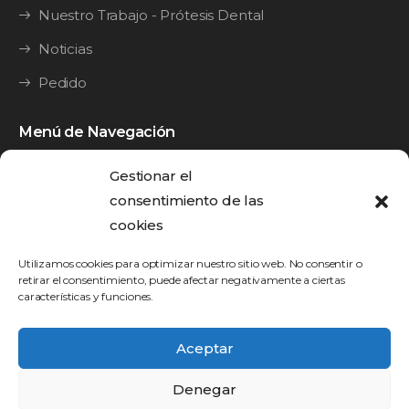
Nuestro Trabajo - Prótesis Dental
Noticias
Pedido
Menú de Navegación
Y·Guide
Gestionar el
consentimiento de las
Y·Splint
cookies
Y·Bridge
Utilizamos cookies para optimizar nuestro sitio web. No consentir o
Y•Brid
retirar el consentimiento, puede afectar negativamente a ciertas
características y funciones.
Y•Brid Mini
Contacto
Aceptar
Denegar