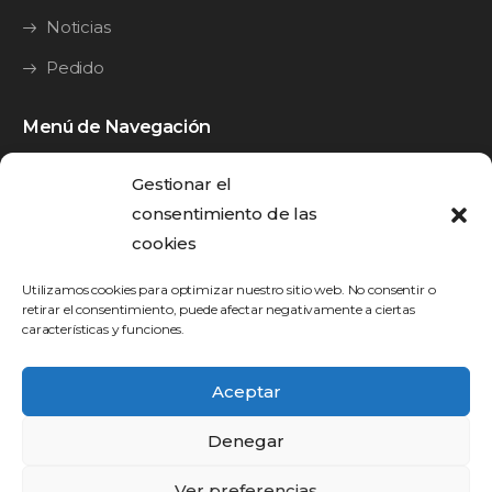
Noticias
Pedido
Menú de Navegación
Y·Guide
Gestionar el
Y·Splint
consentimiento de las
cookies
Y·Bridge
Utilizamos cookies para optimizar nuestro sitio web. No consentir o
Y•Brid
retirar el consentimiento, puede afectar negativamente a ciertas
características y funciones.
Y•Brid Mini
Contacto
Aceptar
Denegar
Dinnbier Dental - Prótesis Dental © 2026 -
Aviso Legal
-
Ver preferencias