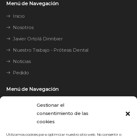
Menú de Navegación
Inicio
Nosotros
Javier Ortolá Dinnbier
Nuestro Trabajo - Prótesis Dental
Noticias
Pedido
Menú de Navegación
Y·Guide
Gestionar el
Y·Splint
consentimiento de las
cookies
Y·Bridge
Utilizamos cookies para optimizar nuestro sitio web. No consentir o
Y•Brid