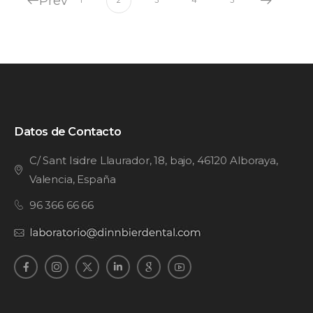
Prev
1
2
3
4
5
Datos de Contacto
C/ Sant Isidre Llaurador, 18, bajo, 46120 Alboraya,
Valencia, España
96 366 66 66